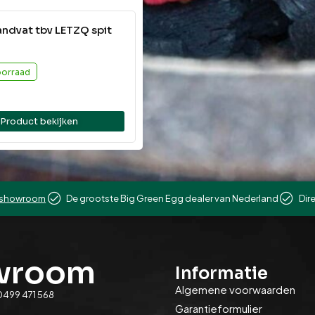
ndvat tbv LETZQ spit
oorraad
Product bekijken
showroom
De grootste Big Green Egg dealer van Nederland
Dir
owroom
Informatie
Algemene voorwaarden
0499 471 568
Garantieformulier