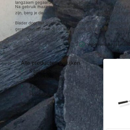
langzaam gegaard pulled-achtig vlees.
Na gebruik maak je de spit en vorken eenvoudig schoon. Laa
zijn, berg je de rotisserie compact op tot de volgende rotiss
Blader door het aanbod en kies de rotisserie spit die bij j
gerechten op tafel die er net zo goed uitzien als ze smaken.
Vrijblijvend advies in o
Alle producten bekijken
Kamado's
Buitenkeukens
Accessoires
Houtskool