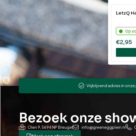
LetzQ Ha
Op v
€
2,95
Vrijblijvend advies in onze
Bezoek onze sh
Olen 9, 5694 NP Breugel
info@greeneggplein.nl