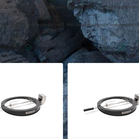
t alles kort weken in warm water met een mild sopje en borstel ve
erie-avond.
ouw Big Green Egg en kookstijl past. Met deze accessoire voeg je een
nze
showroom
De grootste Primo Grill dealer van Nederland
Direct