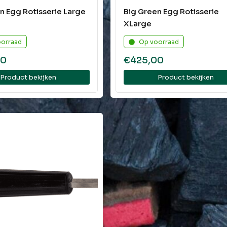
n Egg Rotisserie Large
Big Green Egg Rotisserie
XLarge
oorraad
Op voorraad
00
€
425,00
Product bekijken
Product bekijken