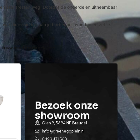
t- en etensresten weg. Doordat de onderdelen uitneembaar
 nieuwe dimensie toe aan je barbecue-avonden en zet je
 uit voorraad
gratis
geleverd
Bezoek onze
showroom
Olen 9, 5694 NP Breugel
info@greeneggplein.nl
0499 471 568