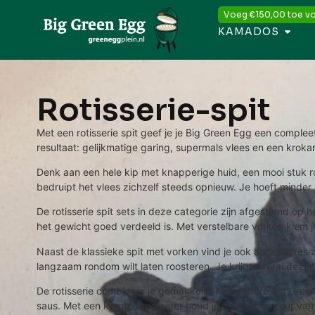
Voeg
€
150,00
toe vo
KAMADOS
Rotisserie-spit
Met een rotisserie spit geef je je Big Green Egg een compleet
resultaat: gelijkmatige garing, supermals vlees en een kroka
Denk aan een hele kip met knapperige huid, een mooi stuk ro
bedruipt het vlees zichzelf steeds opnieuw. Je hoeft minder
De rotisserie spit sets in deze categorie zijn afgestemd op 
het gewicht goed verdeeld is. Met verstelbare vorken klem je 
Naast de klassieke spit met vorken vind je ook accessoires z
langzaam rondom wilt laten roosteren. Je krijgt overal dezelf
De rotisserie combineer je gemakkelijk met andere Big Green 
saus. Met een kernthermometer houd je de temperatuur van je 