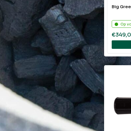
Big Gree
Op v
€
349,