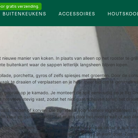
or gratis verzending.
BUITENKEUKENS
ACCESSOIRES
HOUTSKOO
 nieuwe manier van koken. In plaats van alleen op het rooster te grill
nte buitenkant waar de sappen letterlijk langsheen blijven lopen.
llade, porchetta, gyros of zelfs spiesjes met groenten. Door de con
 vaak te draaien of verplaatsen en je hebt meer tijd om te genieten 
het gebruik op je kamado. Je monteert de spit eenvoudig op je Big Gre
het vlees stevig vast, zodat het niet gaat schuiven terwijl het draait
oals manden of korven. Die zijn ideaal voor kleinere ingrediënten: bi
de kleur en garing, zonder dat er iets door het rooster valt of aan éé
Egg accessoires. Gebruik bijvoorbeeld een lekbak onder je spit om s
vlees in de gaten, terwijl de rotisserie rustig zijn werk doet. Zo st