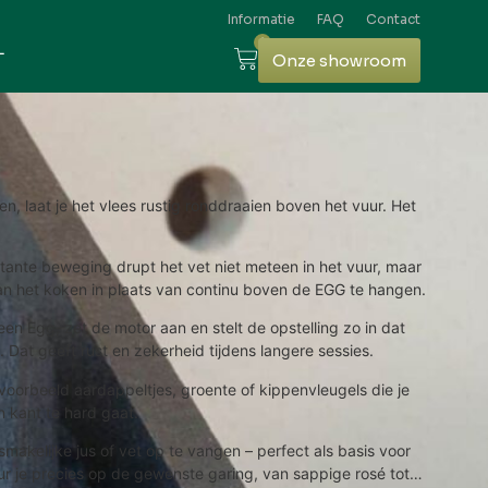
Informatie
FAQ
Contact
0
L
Onze showroom
en, laat je het vlees rustig ronddraaien boven het vuur. Het
stante beweging drupt het vet niet meteen in het vuur, maar
van het koken in plaats van continu boven de EGG te hangen.
en Egg, zet de motor aan en stelt de opstelling zo in dat
. Dat geeft rust en zekerheid tijdens langere sessies.
jvoorbeeld aardappeltjes, groente of kippenvleugels die je
n kant te hard gaat.
makelijke jus of vet op te vangen – perfect als basis voor
uur je precies op de gewenste garing, van sappige rosé tot