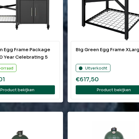
en Egg Frame Package
Big Green Egg Frame XLar
0 Year Celebrating 5
oorraad
Uitverkocht
01
€
617,50
Product bekijken
Product bekijken