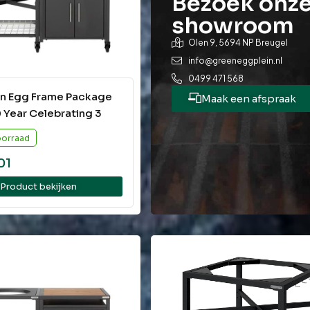
Bezoek onz
showroom
Olen 9, 5694 NP Breugel
info@greeneggplein.nl
0499 471 568
en Egg Frame Package
Maak een afspraak
 Year Celebrating 3
oorraad
01
Product bekijken