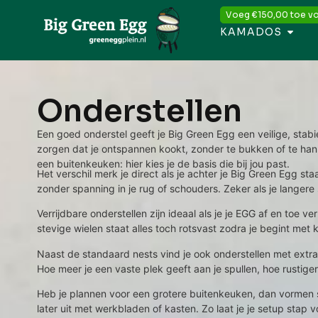
Voeg
€
150,00
toe vo
KAMADOS
Onderstellen
Een goed onderstel geeft je Big Green Egg een veilige, stabi
zorgen dat je ontspannen kookt, zonder te bukken of te hann
een buitenkeuken: hier kies je de basis die bij jou past.
Het verschil merk je direct als je achter je Big Green Egg st
zonder spanning in je rug of schouders. Zeker als je langere 
Verrijdbare onderstellen zijn ideaal als je je EGG af en toe 
stevige wielen staat alles toch rotsvast zodra je begint met
Naast de standaard nests vind je ook onderstellen met extra 
Hoe meer je een vaste plek geeft aan je spullen, hoe rustiger 
Heb je plannen voor een grotere buitenkeuken, dan vormen s
later uit met werkbladen of kasten. Zo laat je je setup stap