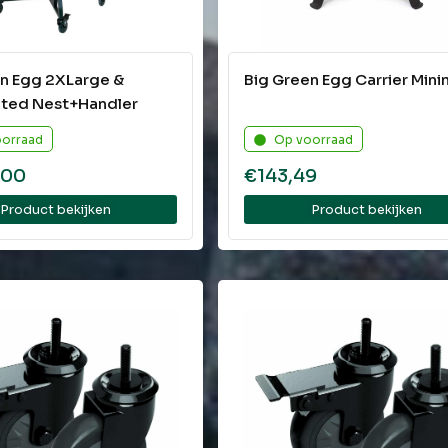
en Egg 2XLarge &
Big Green Egg Carrier Min
ated Nest+Handler
oorraad
Op voorraad
,00
€
143,49
Product bekijken
Product bekijken