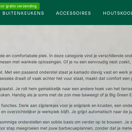
or gratis verzending.
BUITENKEUKENS
ACCESSOIRES
HOUTSKOO
ele en comfortabele plek. In deze categorie vind je verschillende on
esen met wankele oplossingen. Of je nu een eenvoudig nest zoekt, ee
aat. Met een passend onderstel staat je kamado stevig vast en werk je 
sessies draait of vaak achter het vuur staat, maakt dat comfort een g
verplaatst. Je rolt hem gemakkelijk naar een andere hoek van het terr
 koken. Handig als je soms met de zon mee beweegt of je Big Green Egg
functies. Denk aan zijplankjes voor je snijplank en kruiden, een ond
en overzichtelijker je werkplek blijft. Je grijpt automatisch naar de 
ommige onderstellen een solide basis om verder op te bouwen. Je st
 voor stap meegroeien met jouw barbecueplannen, zonder dat je meteen