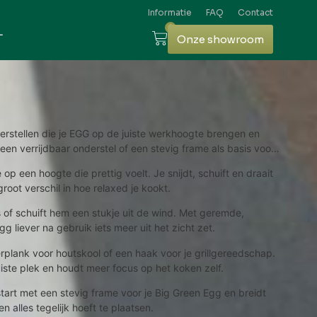
Informatie
FAQ
Contact
0
L
Onze showroom
derstellen die je EGG op de juiste werkhoogte brengen en
n verrijdbaar onderstel of een stevig frame als basis voor
op een hoogte die prettig voelt. Je snijdt, schuift en draait
root verschil in hoe relaxed je kookt.
as of schuift hem een stukje uit de wind. Met geremde,
 liever na gebruik iets meer uit het zicht zet.
erplank voor houtskool of een haak voor je grillgereedschap.
juiste plek en houdt meer focus op het koken zelf.
art met een stevig frame voor je Big Green Egg en breidt
 alles tegelijk hoeft te plaatsen.