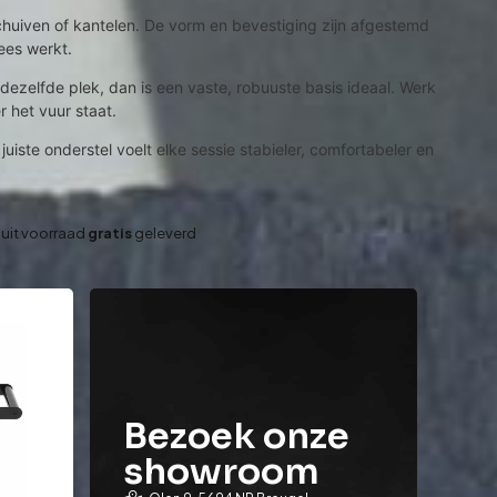
chuiven of kantelen. De vorm en bevestiging zijn afgestemd
lees werkt.
p dezelfde plek, dan is een vaste, robuuste basis ideaal. Werk
er het vuur staat.
uiste onderstel voelt elke sessie stabieler, comfortabeler en
 uit voorraad
gratis
geleverd
Bezoek onze
showroom