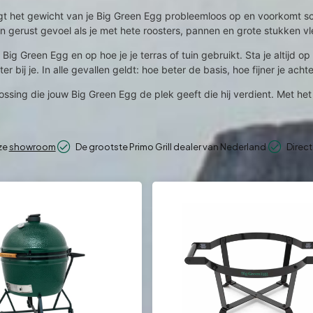
angt het gewicht van je Big Green Egg probleemloos op en voorkomt s
een gerust gevoel als je met hete roosters, pannen en grote stukken v
Big Green Egg en op hoe je je terras of tuin gebruikt. Sta je altijd o
er bij je. In alle gevallen geldt: hoe beter de basis, hoe fijner je acht
ssing die jouw Big Green Egg de plek geeft die hij verdient. Met het j
nze
showroom
De grootste Primo Grill dealer van Nederland
Direct