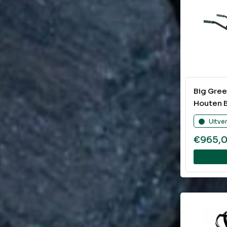
Big Gre
Houten B
Uitve
€
965,