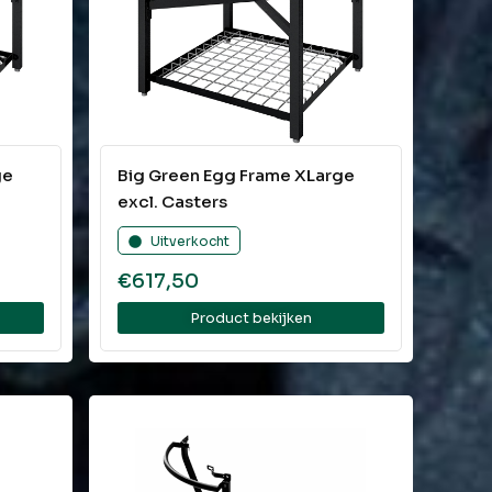
ge
Big Green Egg Frame XLarge
excl. Casters
Uitverkocht
€
617,50
Product bekijken