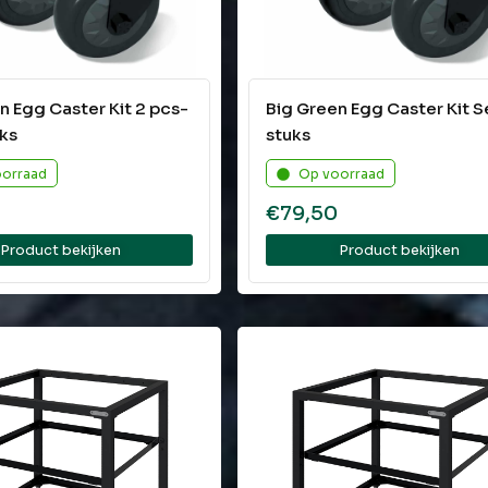
n Egg Caster Kit 2 pcs-
Big Green Egg Caster Kit S
uks
stuks
oorraad
Op voorraad
0
€
79,50
Product bekijken
Product bekijken