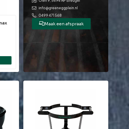
Olen 9, 5694 NP Breugel
info@greeneggplein.nl
0499 471 568
imax
Maak een afspraak