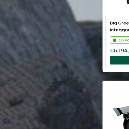
Big Gre
Integgr
Op v
€
5.194