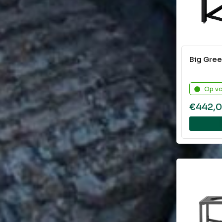
Big Gree
Op v
€
442,