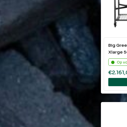
Big Gre
Xlarge 5
Op v
€
2.161,