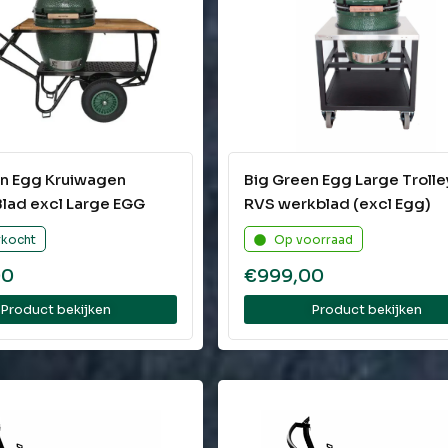
en Egg Kruiwagen
Big Green Egg Large Trolle
lad excl Large EGG
RVS werkblad (excl Egg)
rkocht
Op voorraad
00
€
999,00
Product bekijken
Product bekijken