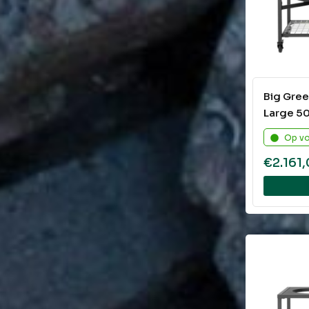
Big Gre
Large 50
Op v
€
2.161,