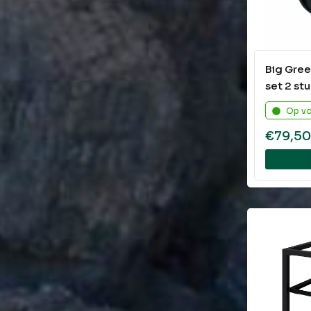
Big Gree
set 2 st
Op v
€
79,5