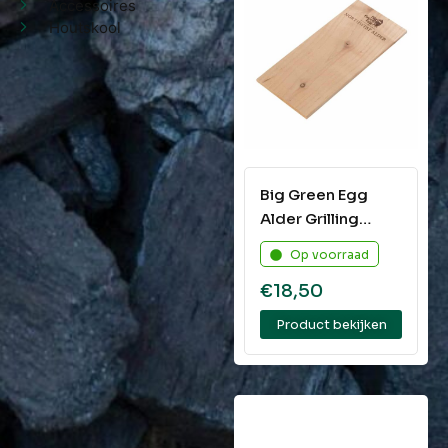
Accessoires
Houtskool
Big Green Egg
Alder Grilling
Planks
Op voorraad
€
18,50
Product bekijken