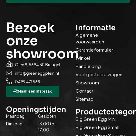
Bezoek
Informatie
Algemene
onze
voorwaarden
showroom
Garantieformulier
Winkel
Olen 9, 5694 NP Breugel
Handleiding
info@greeneggplein.nl
Veel gestelde vragen
0499 471 568
Showroom
Contact
Maak een afspraak
Sitemap
Openingstijden
Productcategor
Maandag
Gesloten
Big Green Egg Mini
Dinsdag
13:00 tot
Big Green Egg Small
17:00
Big Green Egg Medium