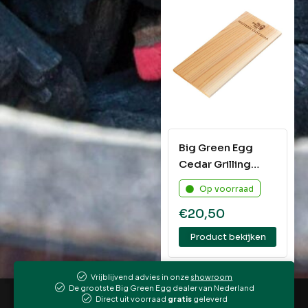
Big Green Egg
Cedar Grilling
Planks
Op voorraad
€
20,50
Product bekijken
Vrijblijvend advies in onze
showroom
De grootste Big Green Egg dealer van Nederland
Direct uit voorraad
gratis
geleverd