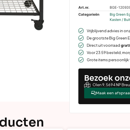
Art.nr.
BGE-12093
Categorieën
Big Green E
Kasten / Bu
Vrijblijvend advies in on
De grootste Big Green 
Direct uit voorraad
grat
Voor 23:59 besteld, mo
Grote items persoonlijk
Bezoek on
Olen 9, 5694 NP Bre
Maak een afspraa
oducten