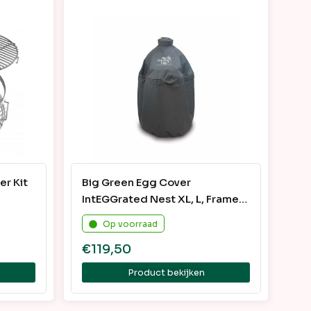
r Kit
Big Green Egg Cover
IntEGGrated Nest XL, L, Frame
M
Op voorraad
€
119,50
Product bekijken