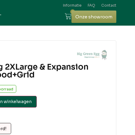
Informatie
FAQ
Contact
0
L
Onze showroom
g 2XLarge & Expansion
ood+Grid
oorraad
n winkelwagen
erd!