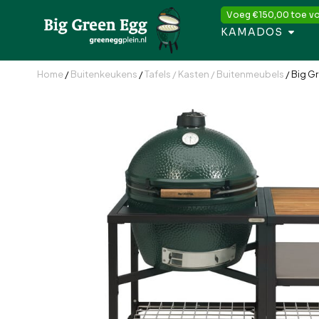
Voeg
€
150,00
toe vo
KAMADOS
Home
/
Buitenkeukens
/
Tafels / Kasten / Buitenmeubels
/ Big G