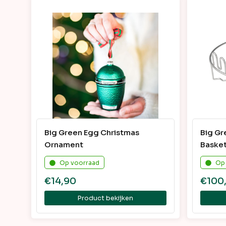
Big Green Egg Christmas
Big Gr
Ornament
Baske
Op voorraad
Op
€
14,90
€
100
Product bekijken