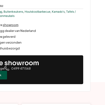
9M
gg
,
Buitenkeukens
,
Houtskoolbarbecue
,
Kamado's
,
Tafels /
itenmeubels
ze
showroom
Egg dealer van Nederland
is
geleverd
rgen verzonden
 thuisbezorgd
ze showroom
ugel
0499 471 568
k