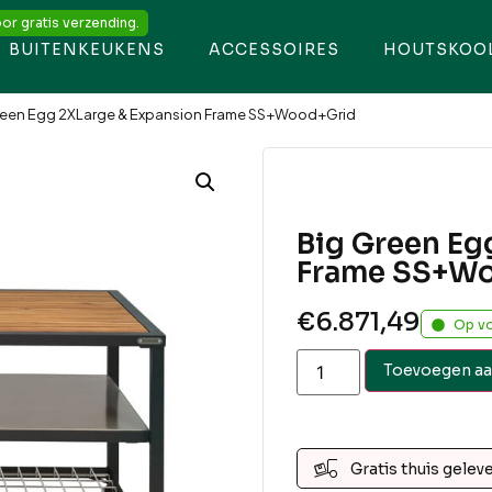
or gratis verzending.
BUITENKEUKENS
ACCESSOIRES
HOUTSKOO
reen Egg 2XLarge & Expansion Frame SS+Wood+Grid
Big Green Eg
Frame SS+W
€
6.871,49
Op v
Toevoegen aa
Gratis thuis gelev