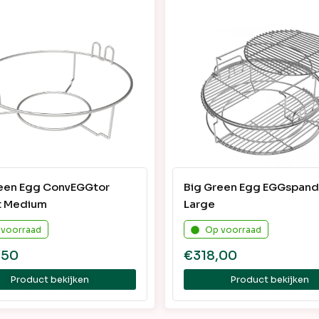
een Egg ConvEGGtor
Big Green Egg EGGspande
t Medium
Large
 voorraad
Op voorraad
,50
€
318,00
Product bekijken
Product bekijken