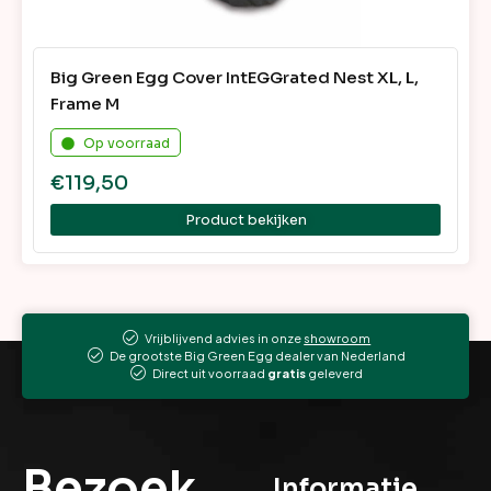
Big Green Egg Cover IntEGGrated Nest XL, L,
Frame M
Op voorraad
€
119,50
Product bekijken
Vrijblijvend advies in onze
showroom
De grootste Big Green Egg dealer van Nederland
Direct uit voorraad
gratis
geleverd
Bezoek
Informatie