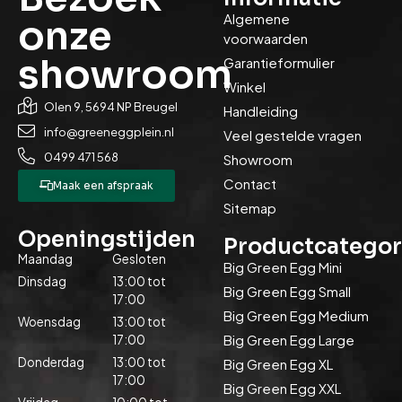
Algemene
onze
voorwaarden
showroom
Garantieformulier
Winkel
Olen 9, 5694 NP Breugel
Handleiding
info@greeneggplein.nl
Veel gestelde vragen
0499 471 568
Showroom
Contact
Maak een afspraak
Sitemap
Openingstijden
Productcategor
Maandag
Gesloten
Big Green Egg Mini
Dinsdag
13:00 tot
Big Green Egg Small
17:00
Big Green Egg Medium
Woensdag
13:00 tot
Big Green Egg Large
17:00
Donderdag
13:00 tot
Big Green Egg XL
17:00
Big Green Egg XXL