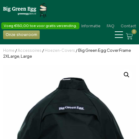
Voeg
€
150,00
toe voor gratis verzending.
Informatie
FAQ
Contact
0
Onze showroom
/
/
/ Big Green Egg Cover Frame
Home
Accessoires
Hoezen-Covers
2XLarge, Large