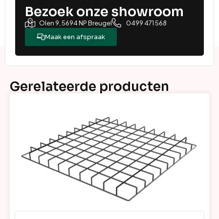
Bezoek onze showroom
Olen 9, 5694 NP Breugel
0499 471 568
Maak een afspraak
Gerelateerde producten