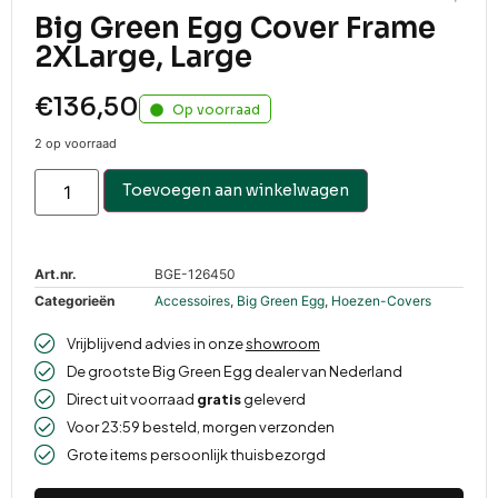
Big Green Egg Cover Frame
2XLarge, Large
€
136,50
Op voorraad
2 op voorraad
Toevoegen aan winkelwagen
Art.nr.
BGE-126450
Categorieën
Accessoires
,
Big Green Egg
,
Hoezen-Covers
Vrijblijvend advies in onze
showroom
De grootste Big Green Egg dealer van Nederland
Direct uit voorraad
gratis
geleverd
Voor 23:59 besteld, morgen verzonden
Grote items persoonlijk thuisbezorgd