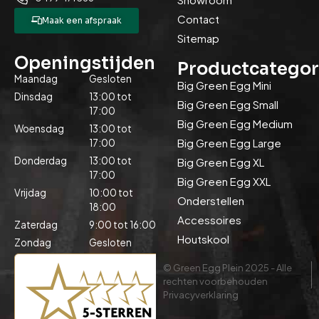
Contact
Maak een afspraak
Sitemap
Openingstijden
Productcategor
Maandag
Gesloten
Big Green Egg Mini
Dinsdag
13:00 tot
Big Green Egg Small
17:00
Big Green Egg Medium
Woensdag
13:00 tot
Big Green Egg Large
17:00
Donderdag
13:00 tot
Big Green Egg XL
17:00
Big Green Egg XXL
Vrijdag
10:00 tot
Onderstellen
18:00
Accessoires
Zaterdag
9:00 tot 16:00
Houtskool
Zondag
Gesloten
© Green Egg Plein 2025 - Alle
rechten voorbehouden
Privacyverklaring