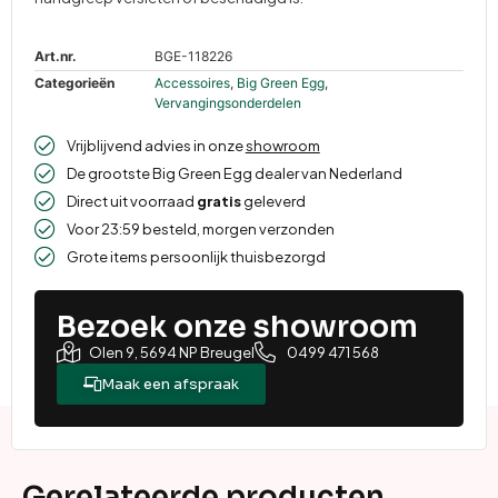
Art.nr.
BGE-118226
Categorieën
Accessoires
,
Big Green Egg
,
Vervangingsonderdelen
Vrijblijvend advies in onze
showroom
De grootste Big Green Egg dealer van Nederland
Direct uit voorraad
gratis
geleverd
Voor 23:59 besteld, morgen verzonden
Grote items persoonlijk thuisbezorgd
Bezoek onze showroom
Olen 9, 5694 NP Breugel
0499 471 568
Maak een afspraak
Gerelateerde producten