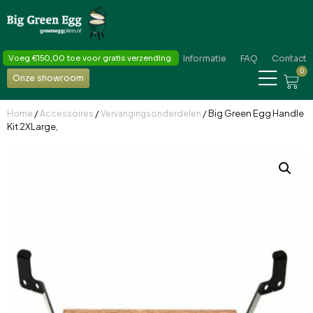
Voeg
€
150,00
toe voor gratis verzending.
Informatie
FAQ
Contact
0
Onze showroom
/
/
/ Big Green Egg Handle
Home
Accessoires
Vervangingsonderdelen
Kit 2XLarge,