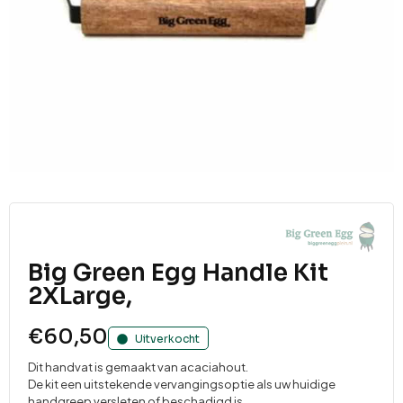
Big Green Egg Handle Kit
2XLarge,
€
60,50
Uitverkocht
Dit handvat is gemaakt van acaciahout.
De kit een uitstekende vervangingsoptie als uw huidige
handgreep versleten of beschadigd is.