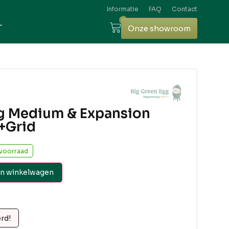
Informatie
FAQ
Contact
0
L
Onze showroom
g Medium & Expansion
+Grid
voorraad
n winkelwagen
erd!