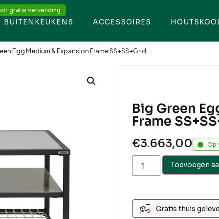
or gratis verzending.
BUITENKEUKENS
ACCESSOIRES
HOUTSKOO
reen Egg Medium & Expansion Frame SS+SS+Grid
Big Green Eg
Frame SS+SS
€
3.663,00
Op 
Toevoegen aa
Gratis thuis gelev