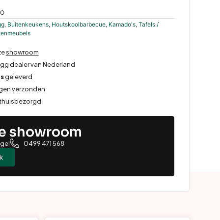
5O
gg
,
Buitenkeukens
,
Houtskoolbarbecue
,
Kamado's
,
Tafels /
itenmeubels
ze
showroom
Egg dealer van Nederland
is
geleverd
rgen verzonden
 thuisbezorgd
ze showroom
ugel
0499 471 568
k