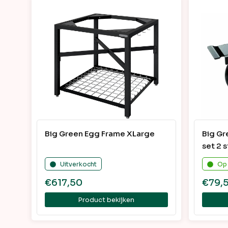
Big Green Egg Frame XLarge
Big Gr
set 2 
Uitverkocht
Op
€
617,50
€
79,
Product bekijken