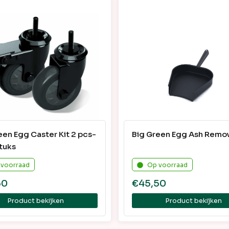
een Egg Caster Kit 2 pcs-
Big Green Egg Ash Remov
stuks
 voorraad
Op voorraad
50
€
45,50
Product bekijken
Product bekijken