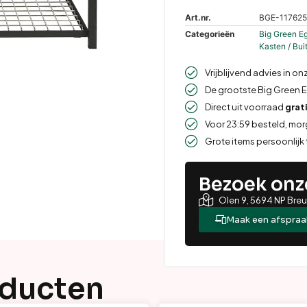
Art.nr.
BGE-11762
Categorieën
Big Green E
Kasten / Bu
Vrijblijvend advies in on
De grootste Big Green 
Direct uit voorraad
grat
Voor 23:59 besteld, mo
Grote items persoonlijk
Bezoek on
Olen 9, 5694 NP Bre
Maak een afspraa
oducten