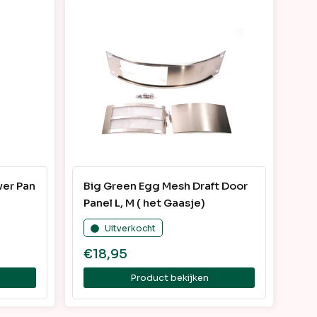
er Pan
Big Green Egg Mesh Draft Door
Panel L, M ( het Gaasje)
Uitverkocht
€
18,95
Product bekijken