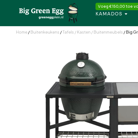
Voeg
€
150,00
toe vo
KAMADOS
Home
/
Buitenkeukens
/
Tafels / Kasten / Buitenmeubels
/ Big G