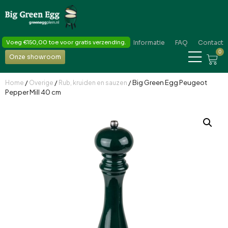
Voeg
€
150,00
toe voor gratis verzending.
Informatie
FAQ
Contact
0
Onze showroom
/
/
/ Big Green Egg Peugeot
Home
Overige
Rub, kruiden en sauzen
Pepper Mill 40 cm