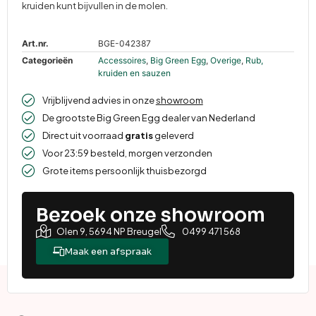
kruiden kunt bijvullen in de molen.
Art.nr.
BGE-042387
Categorieën
Accessoires
,
Big Green Egg
,
Overige
,
Rub,
kruiden en sauzen
Vrijblijvend advies in onze
showroom
De grootste Big Green Egg dealer van Nederland
Direct uit voorraad
gratis
geleverd
Voor 23:59 besteld, morgen verzonden
Grote items persoonlijk thuisbezorgd
Bezoek onze showroom
Olen 9, 5694 NP Breugel
0499 471 568
Maak een afspraak