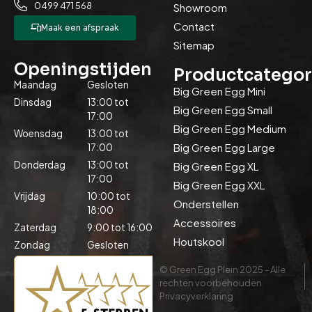
0499 471 568
Showroom
Contact
Maak een afspraak
Sitemap
Openingstijden
Productcategor
Maandag
Gesloten
Big Green Egg Mini
Dinsdag
13:00 tot
Big Green Egg Small
17:00
Big Green Egg Medium
Woensdag
13:00 tot
Big Green Egg Large
17:00
Donderdag
13:00 tot
Big Green Egg XL
17:00
Big Green Egg XXL
Vrijdag
10:00 tot
Onderstellen
18:00
Accessoires
Zaterdag
9:00 tot 16:00
Houtskool
Zondag
Gesloten
© Green Egg Plein 2025 - Alle
rechten voorbehouden
Privacyverklaring