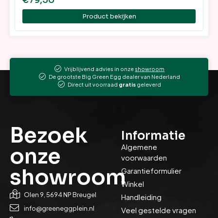
Product bekijken
Vrijblijvend advies in onze
showroom
De grootste Big Green Egg dealer van Nederland
Direct uit voorraad
gratis
geleverd
Bezoek
Informatie
Algemene
onze
voorwaarden
showroom
Garantieformulier
Winkel
Olen 9, 5694 NP Breugel
Handleiding
info@greeneggplein.nl
Veel gestelde vragen