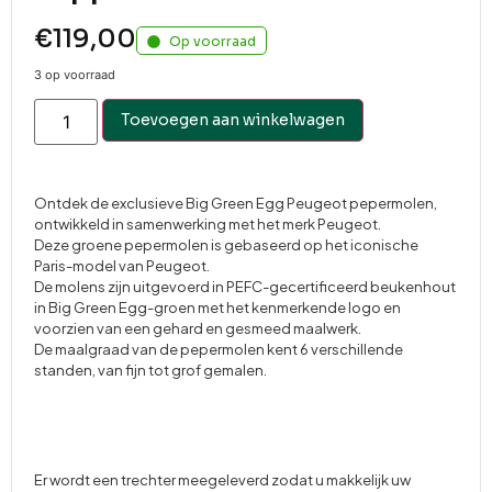
€
119,00
Op voorraad
3 op voorraad
Toevoegen aan winkelwagen
Ontdek de exclusieve Big Green Egg Peugeot pepermolen,
ontwikkeld in samenwerking met het merk Peugeot.
Deze groene pepermolen is gebaseerd op het iconische
Paris-model van Peugeot.
De molens zijn uitgevoerd in PEFC-gecertificeerd beukenhout
in Big Green Egg-groen met het kenmerkende logo en
voorzien van een gehard en gesmeed maalwerk.
De maalgraad van de pepermolen kent 6 verschillende
standen, van fijn tot grof gemalen.
Er wordt een trechter meegeleverd zodat u makkelijk uw