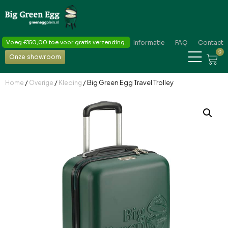
Voeg
€
150,00
toe voor gratis verzending.
Informatie
FAQ
Contact
0
Onze showroom
/
/
/ Big Green Egg Travel Trolley
Home
Overige
Kleding