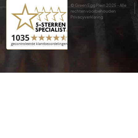
© Green Egg Plein 2025 - Alle
rechten voorbehouden
Privacyverklaring