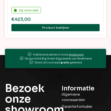
Op voorraad
€
423,00
Product bekijken
Vrijblijvend advies in onze
showroom
De grootste Big Green Egg dealer van Nederland
Direct uit voorraad
gratis
geleverd
Bezoek
Informatie
Algemene
onze
voorwaarden
showroom
Garantieformulier