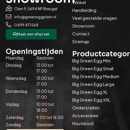
Winkel
Olen 9, 5694 NP Breugel
Handleiding
info@greeneggplein.nl
Veel gestelde vragen
0499 471 568
Showroom
Contact
Maak een afspraak
Sitemap
Openingstijden
Productcategor
Maandag
Gesloten
Big Green Egg Mini
Dinsdag
13:00 tot
Big Green Egg Small
17:00
Big Green Egg Medium
Woensdag
13:00 tot
Big Green Egg Large
17:00
Donderdag
13:00 tot
Big Green Egg XL
17:00
Big Green Egg XXL
Vrijdag
10:00 tot
Onderstellen
18:00
Accessoires
Zaterdag
9:00 tot 16:00
Houtskool
Zondag
Gesloten