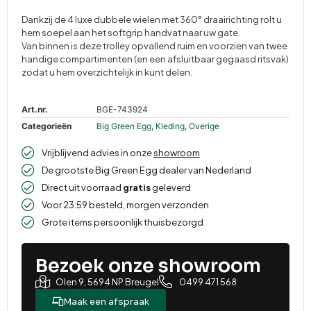
Dankzij de 4 luxe dubbele wielen met 360° draairichting rolt u
hem soepel aan het softgrip handvat naar uw gate.
Van binnen is deze trolley opvallend ruim en voorzien van twee
handige compartimenten (en een afsluitbaar gegaasd ritsvak)
zodat u hem overzichtelijk in kunt delen.
Art.nr.
BGE-743924
Categorieën
Big Green Egg
,
Kleding
,
Overige
Vrijblijvend advies in onze
showroom
De grootste Big Green Egg dealer van Nederland
Direct uit voorraad
gratis
geleverd
Voor 23:59 besteld, morgen verzonden
Grote items persoonlijk thuisbezorgd
Bezoek onze showroom
Olen 9, 5694 NP Breugel
0499 471 568
Maak een afspraak