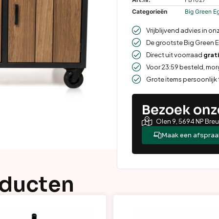
Categorieën
Big Green E
Vrijblijvend advies in on
De grootste Big Green 
Direct uit voorraad
grat
Voor 23:59 besteld, mo
Grote items persoonlijk
Bezoek on
Olen 9, 5694 NP Bre
Maak een afspraa
oducten