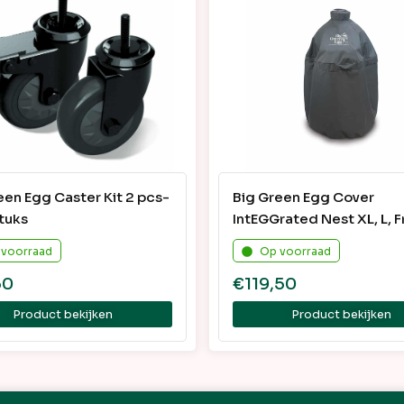
een Egg Caster Kit 2 pcs-
Big Green Egg Cover
stuks
IntEGGrated Nest XL, L, 
M
 voorraad
Op voorraad
50
€
119,50
Product bekijken
Product bekijken