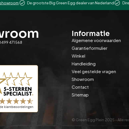
showroom
De grootste Big Green Egg dealer van Nederland
Dir
owroom
Informatie
Algemene voorwaarden
0499 471 568
Garantieformulier
Winkel
Handleiding
Veel gestelde vragen
Showroom
Contact
Sitemap
© Green Egg Plein 2025 - Alle 