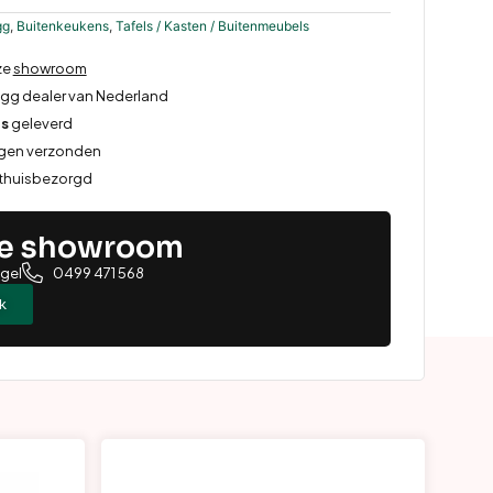
gg
,
Buitenkeukens
,
Tafels / Kasten / Buitenmeubels
ze
showroom
Egg dealer van Nederland
is
geleverd
rgen verzonden
 thuisbezorgd
ze showroom
ugel
0499 471 568
k