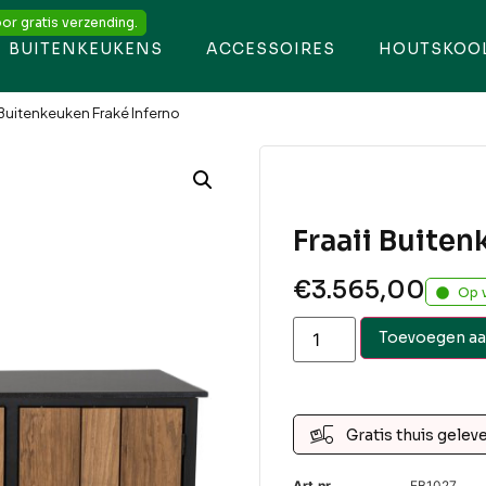
or gratis verzending.
BUITENKEUKENS
ACCESSOIRES
HOUTSKOO
i Buitenkeuken Fraké Inferno
Fraaii Buiten
€
3.565,00
Op 
Toevoegen aa
Gratis thuis gelev
Art.nr.
FB1027