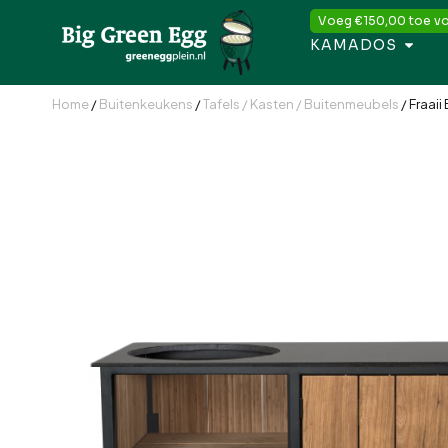
Voeg
€
150,00
toe vo
KAMADOS
Home
/
Buitenkeukens
/
Tafels / Kasten / Buitenmeubels
/ Fraai