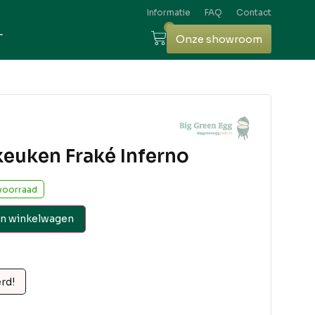
Informatie
FAQ
Contact
0
L
Onze showroom
keuken Fraké Inferno
voorraad
n winkelwagen
erd!