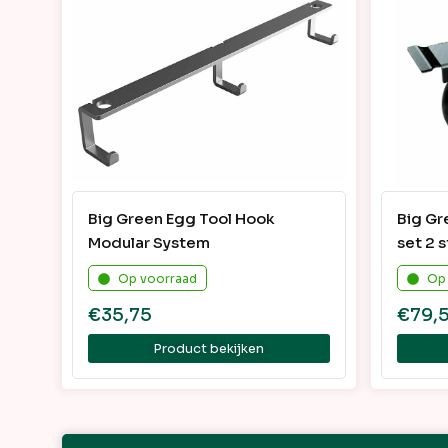
Big Green Egg Tool Hook
Big Gr
Modular System
set 2 
Op voorraad
Op
€
35,75
€
79,
Product bekijken