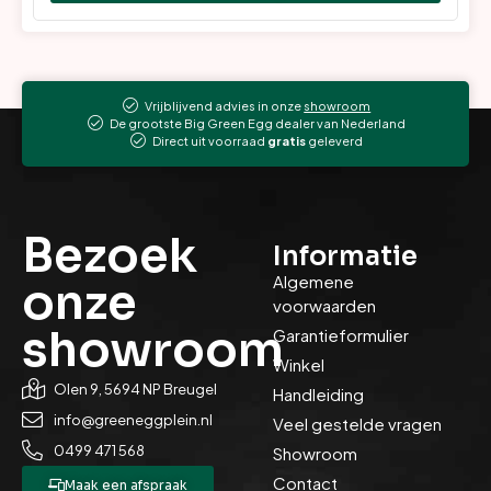
Vrijblijvend advies in onze
showroom
De grootste Big Green Egg dealer van Nederland
Direct uit voorraad
gratis
geleverd
Bezoek
Informatie
Algemene
onze
voorwaarden
showroom
Garantieformulier
Winkel
Olen 9, 5694 NP Breugel
Handleiding
info@greeneggplein.nl
Veel gestelde vragen
0499 471 568
Showroom
Contact
Maak een afspraak