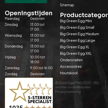
Sitemap
Openingstijden
Productcategor
Maandag
Gesloten
Big Green Egg Mini
Dinsdag
13:00 tot
Big Green Egg Small
17:00
Big Green Egg Medium
Woensdag
13:00 tot
Big Green Egg Large
17:00
Donderdag
13:00 tot
Big Green Egg XL
17:00
Big Green Egg XXL
Vrijdag
10:00 tot
Onderstellen
18:00
Accessoires
Zaterdag
9:00 tot 16:00
Houtskool
Zondag
Gesloten
© Green Egg Plein 2025 - Alle
rechten voorbehouden
Privacyverklaring