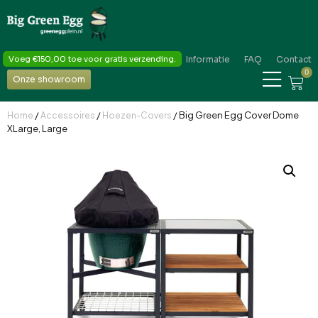
Voeg
€
150,00
toe voor gratis verzending.
Informatie
FAQ
Contact
0
Onze showroom
/
/
/ Big Green Egg Cover Dome
Home
Accessoires
Hoezen-Covers
XLarge, Large