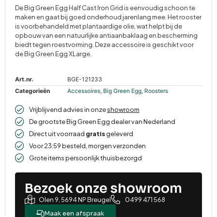
De Big Green Egg Half Cast Iron Grid is eenvoudig schoon te
maken en gaat bij goed onderhoud jarenlang mee. Het rooster
is voorbehandeld met plantaardige olie, wat helpt bij de
opbouw van een natuurlijke antiaanbaklaag en bescherming
biedt tegen roestvorming. Deze accessoire is geschikt voor
de Big Green Egg XLarge.
Art.nr.
BGE-121233
Categorieën
Accessoires
,
Big Green Egg
,
Roosters
Vrijblijvend advies in onze
showroom
De grootste Big Green Egg dealer van Nederland
Direct uit voorraad
gratis
geleverd
Voor 23:59 besteld, morgen verzonden
Grote items persoonlijk thuisbezorgd
Bezoek onze showroom
Olen 9, 5694 NP Breugel
0499 471 568
Maak een afspraak