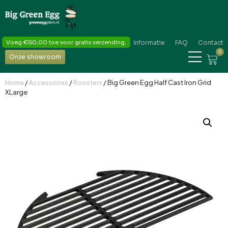
Voeg
€
150,00
toe voor gratis verzending.
Informatie
FAQ
Contact
0
Onze showroom
/
/
/ Big Green Egg Half Cast Iron Grid
Home
Accessoires
Roosters
XLarge