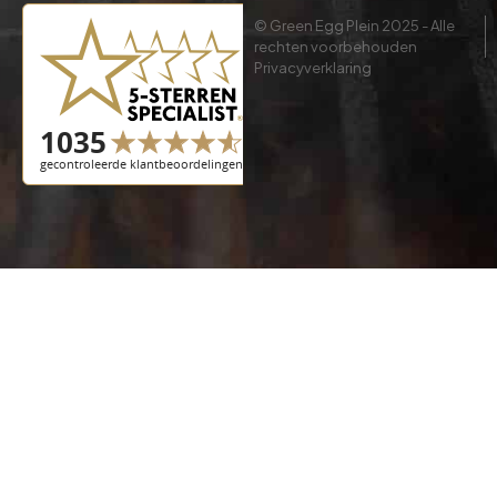
© Green Egg Plein 2025 - Alle
rechten voorbehouden
Privacyverklaring