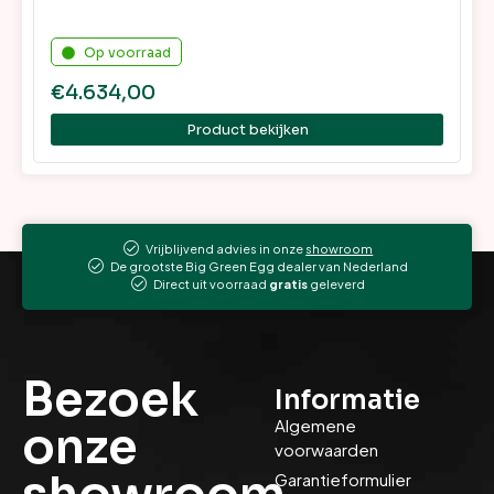
Op voorraad
€
4.634,00
Product bekijken
Vrijblijvend advies in onze
showroom
De grootste Big Green Egg dealer van Nederland
Direct uit voorraad
gratis
geleverd
Bezoek
Informatie
Algemene
onze
voorwaarden
Garantieformulier