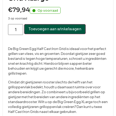
€
79,94
Op voorraad
3 op voorraad
Toevoegen aan winkelwagen
De Big Green Egg Half Cast Iron Grid is ideaal voor het perfect
grillen van vlees, vis en groenten. Doordat gietijzer zeer goed
bestand is tegen hoge temperaturen, schroeit u ingrediënten
snel en krachtig dicht. Hierdoor blijven sappen beter
behouden en krijgt uw gerecht die mooie, herkenbare
grillstrepen.
Omdat dit gietijzeren rooster slechts de helft van het
grilloppervlak bedekt, houdt u daarnaast ruimte over voor
andere bereidingen. Zo combineert u bijvoorbeeld grillen op
gietijzer met het bereiden van andere ingrediënten op het
standaardrooster. Wilt u op de Big Green Egg XLarge toch een
volledig gietijzeren grilloppervlak creëren? Dan kunt u twee
Half Cast Iron Grids naast elkaar gebruiken.