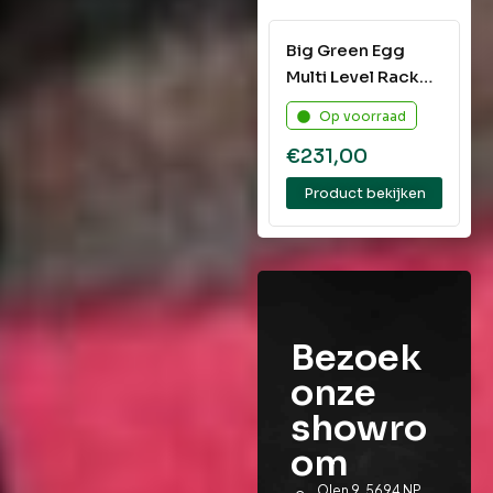
Big Green Egg
Multi Level Rack
XLarge
Op voorraad
€
231,00
Product bekijken
Bezoek
onze
showro
om
Olen 9, 5694 NP