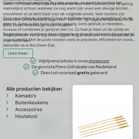
Goed onderhoud begint bij de juiste aanpak. Je maakt je roosters het
vallen. Je houdt alles netjes bij elkaar en hebt meer controle over de garing.
makkelijkst schoon wanneer ze nog warm zijn: even een stevige borstel
eroverheen en je bent klaar voor de volgende sessie. Veel roosters zijn
Door verschillende roosters in huis te hebben, stem je je opstelling af op elk
bovendien prima bestand tegen een “burn-off” op hogere temperatuur in de
gerecht. Soms is één basic rooster genoeg, soms gebruik je meerdere
EGG, zodat hardnekkige resten loslaten.
niveaus of combineer je gietijzer met rvs. Zo haal je meer uit de ruimte en
Blader door de roosters in deze categorie en kies de varianten die passen bij
mogelijkheden van je Big Green Egg en krijg je elke keer het resultaat dat je
jouw kookstijl. Met de juiste roosters werk je preciezer, efficiënter en vooral
in je hoofd hebt.
lekkerder op je Big Green Egg.
Lees meer
Vrijblijvend advies in onze
showroom
De grootste Primo Grill dealer van Nederland
Direct uit voorraad
gratis
geleverd
Alle producten bekijken
Kamado's
Buitenkeukens
Accessoires
Houtskool