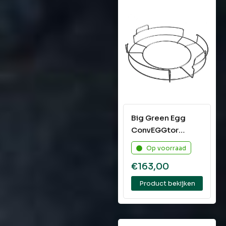
Big Green Egg
ConvEGGtor
Basket XLarge
Op voorraad
€
163,00
Product bekijken