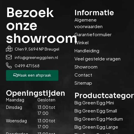
Bezoek
Informatie
Algemene
onze
voorwaarden
showroom
Garantieformulier
Winkel
Olen 9, 5694 NP Breugel
Handleiding
info@greeneggplein.nl
Veel gestelde vragen
0499 471 568
Showroom
Contact
Maak een afspraak
Sitemap
Openingstijden
Productcategor
Maandag
Gesloten
Big Green Egg Mini
Dinsdag
13:00 tot
Big Green Egg Small
17:00
Big Green Egg Medium
Woensdag
13:00 tot
Big Green Egg Large
17:00