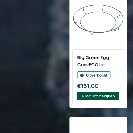
Big Green Egg
ConvEGGtor
Basket 2XLarge
Uitverkocht
€
161,00
Product bekijken