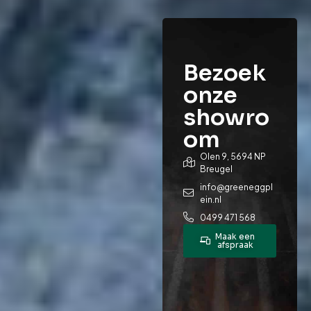
Bezoek
onze
showro
om
Olen 9, 5694 NP
Breugel
info@greeneggpl
ein.nl
0499 471 568
Maak een
afspraak