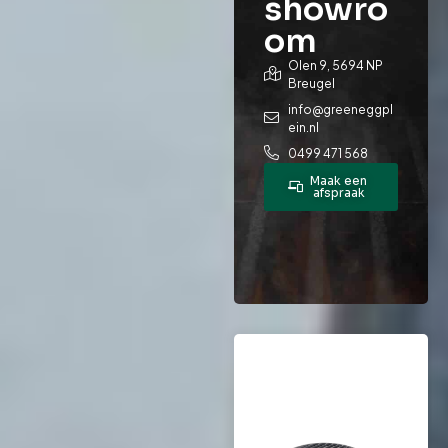
showro
om
Olen 9, 5694 NP
Breugel
info@greeneggpl
ein.nl
0499 471 568
Maak een
afspraak