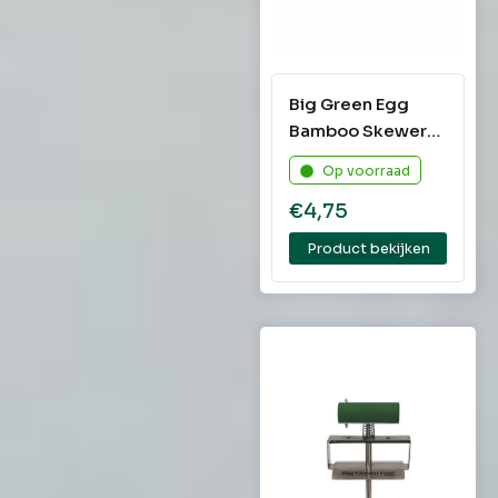
Big Green Egg
Bamboo Skewers
Logo – 25 skewers
Op voorraad
€
4,75
Product bekijken