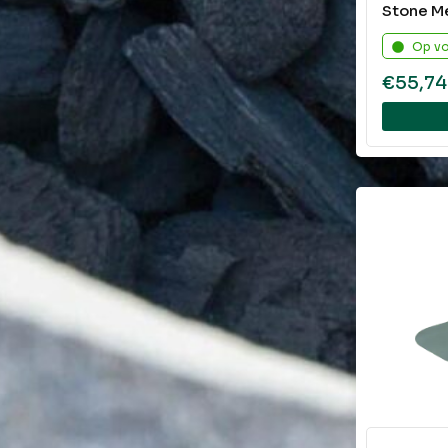
Stone M
Op v
€
55,74