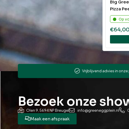
Big Gree
Pizza Pe
Op v
€
64,0
Vrijblijvend advies in onze
Bezoek onze sh
Olen 9, 5694 NP Breugel
info@greeneggplein.nl
Maak een afspraak