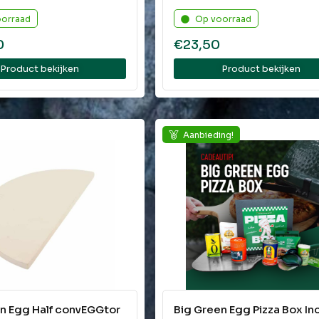
oorraad
Op voorraad
0
€
23,50
Product bekijken
Product bekijken
Aanbieding!
n Egg Half convEGGtor
Big Green Egg Pizza Box Inc