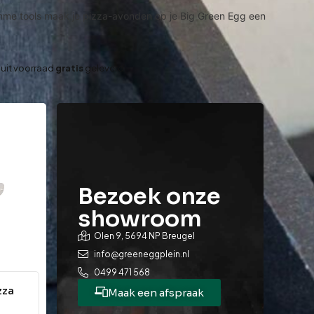
imme tools maak je pizza-avonden op je Big Green Egg een
 uit voorraad
gratis
geleverd
Bezoek onze
showroom
Olen 9, 5694 NP Breugel
info@greeneggplein.nl
0499 471 568
zza
Maak een afspraak