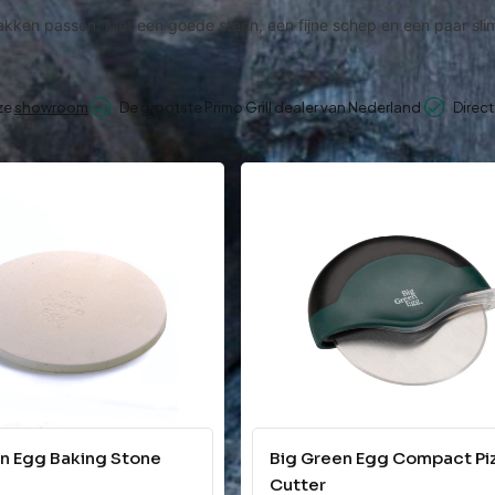
bakken passen. Met een goede steen, een fijne schep en een paar sl
nze
showroom
De grootste Primo Grill dealer van Nederland
Direct
n Egg Baking Stone
Big Green Egg Compact Pi
Cutter