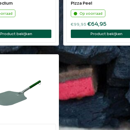
edium
Pizza Peel
oorraad
Op voorraad
€
64,95
€
99,95
Product bekijken
Product bekijken