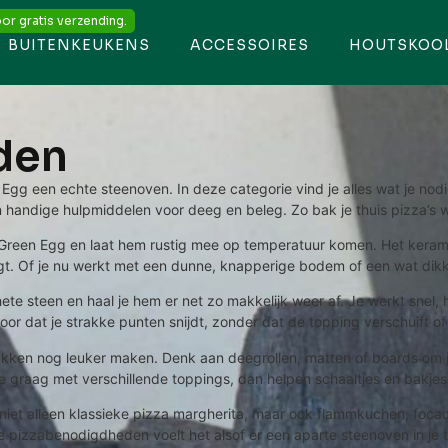
or gratis verzending.
BUITENKEUKENS
ACCESSOIRES
HOUTSKOO
den
Egg een echte steenoven. In deze categorie vind je alles wat je nod
handige hulpmiddelen voor deeg en beleg. Zo bak je thuis pizza’s wa
g Green Egg en laat hem rustig mee op temperatuur komen. Het kerami
t. Of je nu werkt met een dunne, knapperige bodem of een wat dikke
hete steen en haal je hem er net zo makkelijk weer af. Je werkt snel
r dat je strakke punten snijdt, zonder dat de topping verschuift of b
bakken nog leuker maken. Denk aan deegrollen, matten of boards om 
graag met verschillende toppings, dan helpen schaaltjes en bakjes je
niet alleen klassieke pizza margherita, maar ook flammkuchen, focac
e pizzabenodigdheden voelt het alsof er een aparte steenoven in je t