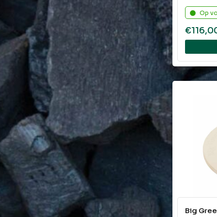
Op v
€
116,0
Big Gree