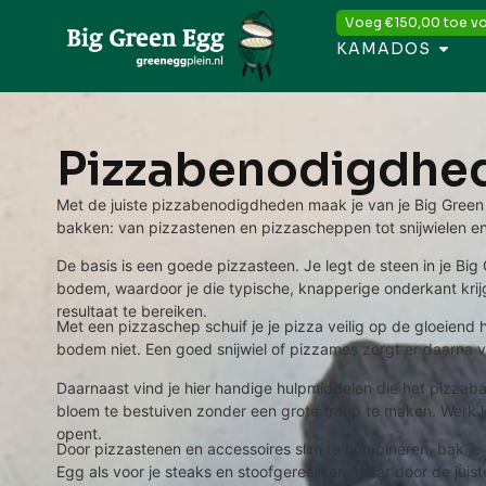
Voeg
€
150,00
toe vo
KAMADOS
Pizzabenodigdhe
Met de juiste pizzabenodigdheden maak je van je Big Green 
bakken: van pizzastenen en pizzascheppen tot snijwielen en 
De basis is een goede pizzasteen. Je legt de steen in je Bi
bodem, waardoor je die typische, knapperige onderkant krijg
resultaat te bereiken.
Met een pizzaschep schuif je je pizza veilig op de gloeiend 
bodem niet. Een goed snijwiel of pizzames zorgt er daarna voo
Daarnaast vind je hier handige hulpmiddelen die het pizza
bloem te bestuiven zonder een grote troep te maken. Werk je 
opent.
Door pizzastenen en accessoires slim te combineren, bak je 
Egg als voor je steaks en stoofgerechten, maar door de juist