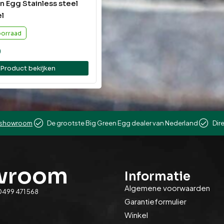
n Egg Stainless steel
el
oorraad
0
Product bekijken
showroom
De grootste Big Green Egg dealer van Nederland
Dir
owroom
Informatie
Algemene voorwaarden
0499 471 568
Garantieformulier
Winkel