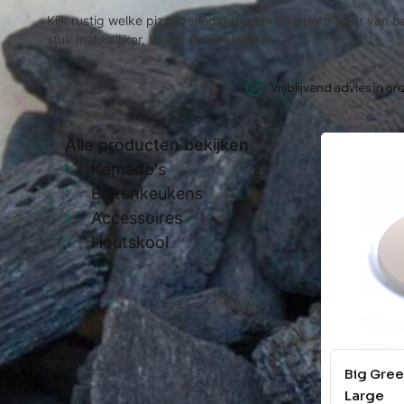
Kijk rustig welke pizzabenodigdheden bij jouw manier van 
stuk makkelijker, leuker én smakelijker.
Vrijblijvend advies in o
Alle producten bekijken
Kamado's
Buitenkeukens
Accessoires
Houtskool
Big Gree
Large