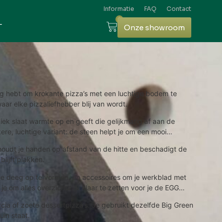
Informatie
FAQ
Contact
0
L
Onze showroom
ig hebt om krokante pizza’s met een luchtige bodem te
ar elke pizzaliefhebber blij van wordt.
ek slaat warmte op en geeft die gelijkmatig af aan de
re, luchtige variant: de steen helpt je om een mooi
, houdt je handen op afstand van de hitte en beschadigt de
lijft plakken.
je deeg op te vormen, en accessoires om je werkblad met
 om alles overzichtelijk klaar te zetten voor je de EGG
cia of zoete dessertpizza’s. Je gebruikt dezelfde Big Green
uin staat.