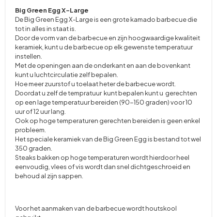
Big Green Egg X-Large
De Big Green Egg X-Large is een grote kamado barbecue die
tot in alles in staat is.
Door de vorm van de barbecue en zijn hoogwaardige kwaliteit
keramiek, kunt u de barbecue op elk gewenste temperatuur
instellen.
Met de openingen aan de onderkant en aan de bovenkant
kunt u luchtcirculatie zelf bepalen.
Hoe meer zuurstof u toelaat heter de barbecue wordt.
Doordat u zelf de tempratuur kunt bepalen kunt u gerechten
op een lage temperatuur bereiden (90-150 graden) voor 10
uur of 12 uur lang.
Ook op hoge temperaturen gerechten bereiden is geen enkel
probleem.
Het speciale keramiek van de Big Green Egg is bestand tot wel
350 graden.
Steaks bakken op hoge temperaturen wordt hierdoor heel
eenvoudig, vlees of vis wordt dan snel dichtgeschroeid en
behoud al zijn sappen.
Voor het aanmaken van de barbecue wordt houtskool