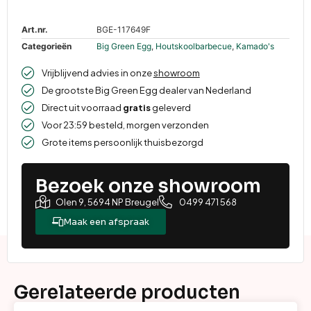
Art.nr.
BGE-117649F
Categorieën
Big Green Egg
,
Houtskoolbarbecue
,
Kamado's
Vrijblijvend advies in onze
showroom
De grootste Big Green Egg dealer van Nederland
Direct uit voorraad
gratis
geleverd
Voor 23:59 besteld, morgen verzonden
Grote items persoonlijk thuisbezorgd
Bezoek onze showroom
Olen 9, 5694 NP Breugel
0499 471 568
Maak een afspraak
Gerelateerde producten