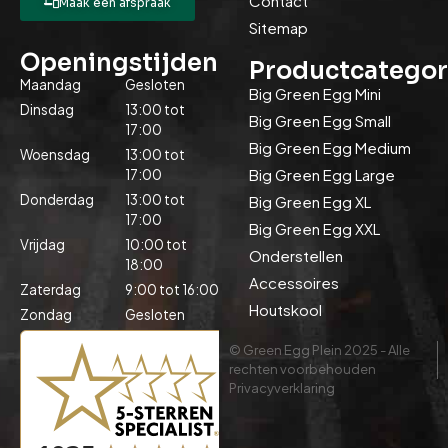
Contact
Maak een afspraak
Sitemap
Openingstijden
Productcategor
Maandag
Gesloten
Big Green Egg Mini
Dinsdag
13:00 tot
Big Green Egg Small
17:00
Big Green Egg Medium
Woensdag
13:00 tot
Big Green Egg Large
17:00
Donderdag
13:00 tot
Big Green Egg XL
17:00
Big Green Egg XXL
Vrijdag
10:00 tot
Onderstellen
18:00
Accessoires
Zaterdag
9:00 tot 16:00
Houtskool
Zondag
Gesloten
© Green Egg Plein 2025 - Alle
rechten voorbehouden
Privacyverklaring