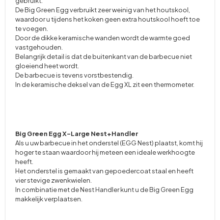
gebruikt.
De Big Green Egg verbruikt zeer weinig van het houtskool,
waardoor u tijdens het koken geen extra houtskool hoeft toe
te voegen.
Door de dikke keramische wanden wordt de warmte goed
vastgehouden.
Belangrijk detail is dat de buitenkant van de barbecue niet
gloeiend heet wordt.
De barbecue is tevens vorstbestendig.
In de keramische deksel van de Egg XL zit een thermometer.
Big Green Egg X-Large Nest+Handler
Als u uw barbecue in het onderstel (EGG Nest) plaatst, komt hij
hoger te staan waardoor hij meteen een ideale werkhoogte
heeft.
Het onderstel is gemaakt van gepoedercoat staal en heeft
vier stevige zwenkwielen.
In combinatie met de Nest Handler kunt u de Big Green Egg
makkelijk verplaatsen.