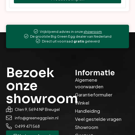
Vrijblijvend advies in onze
showroom
De grootste Big Green Egg dealer van Nederland
Direct uit voorraad
gratis
geleverd
Bezoek
Informatie
Algemene
onze
voorwaarden
showroom
Garantieformulier
Winkel
Olen 9, 5694 NP Breugel
Handleiding
info@greeneggplein.nl
Veel gestelde vragen
0499 471 568
Showroom