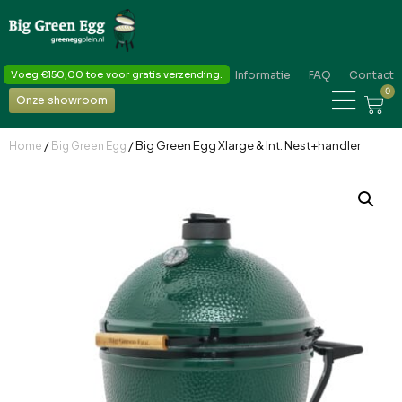
Voeg
€
150,00
toe voor gratis verzending.
Informatie
FAQ
Contact
0
Onze showroom
/
/ Big Green Egg Xlarge & Int. Nest+handler
Home
Big Green Egg