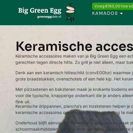
Voeg
€
150,00
toe vo
KAMADOS
Keramische acces
Keramische accessoires maken van je Big Green Egg een echt
gerechten tegen directe hitte. Zo grill je niet alleen, maar 
Denk aan een keramisch hitteschild (convEGGtor) waarmee je 
grote braadstukken, ovenschotels of een hele kip. Het kerami
Met pizzastenen en bakstenen maak je krokante bodems en l
voor die typische, knapperige onderkant die je anders allee
flink uit.
Keramische drippannen, plancha’s en inzetstenen helpen je 
keramische accessoires om precies de kookopstelling te maken
Onderhoud blijft eenvoudig. Keramische accessoires maak je
schoonmaakmiddelen; de hitte doet het werk. Zo blijven ze 