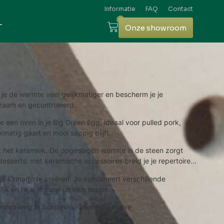
Informatie
FAQ
Contact
0
L
Onze showroom
je de warmte veel gelijkmatiger en bescherm je je
ngzaam en gecontroleerd.
 een oven in je Big Green Egg, ideaal voor pulled pork,
matig gaart en mooi sappig blijft.
t het keramiek. De opgeslagen warmte in de steen zorgt
esserts: met keramische accessoires breid je je repertoire
 je kamado te creëren. Je combineert verschillende
k én haal je meer uit elke sessie.
esten weg te borstelen. Geen agressieve