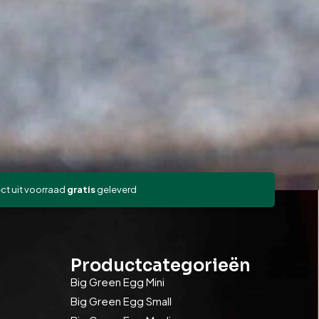
ect uit voorraad
gratis
geleverd
Productcategorieën
Big Green Egg Mini
Big Green Egg Small