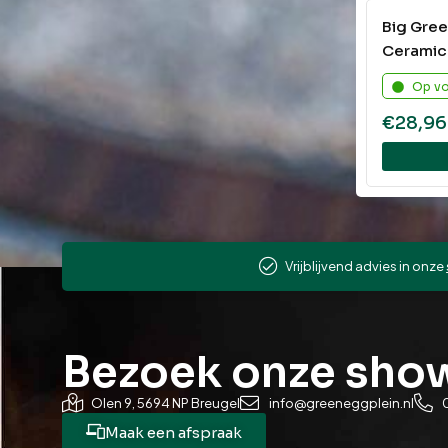
Big Gree
Ceramic
Op v
€
28,96
Vrijblijvend advies in onze
Bezoek onze sh
Olen 9, 5694 NP Breugel
info@greeneggplein.nl
Maak een afspraak