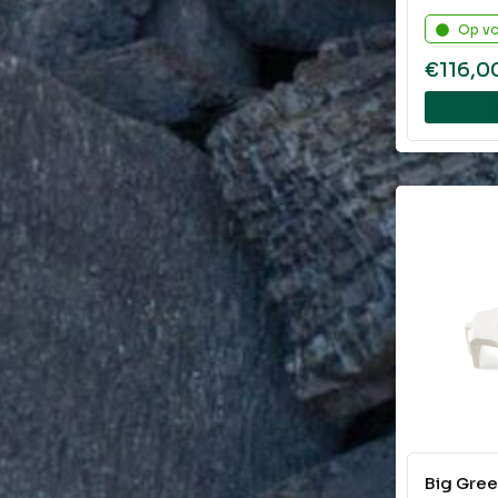
Op v
€
116,0
Big Gre