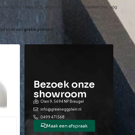
k je van je Big Green Egg een complete buitenkeuken met nóg
 uit voorraad
gratis
geleverd
Bezoek onze
showroom
Olen 9, 5694 NP Breugel
info@greeneggplein.nl
0499 471 568
Maak een afspraak