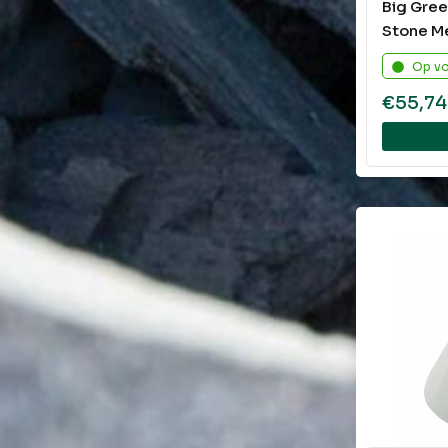
Big Gree
Stone M
Op v
€
55,74