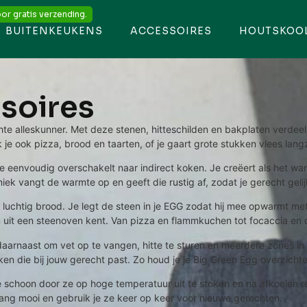
or gratis verzending.
BUITENKEUKENS
ACCESSOIRES
HOUTSKOO
soires
e alleskunner. Met deze stenen, hitteschilden en bakplaten verdeel 
bak je ook pizza, brood en taarten, of je gaart grote stukken vlees la
eenvoudig overschakelt naar indirect koken. Je creëert als het ware
ek vangt de warmte op en geeft die rustig af, zodat je gerecht gelijk
uchtig brood. Je legt de steen in je EGG zodat hij mee opwarmt me
n uit een steenoven kent. Van pizza en flammkuchen tot focaccia en d
daarnaast om vet op te vangen, hitte te sturen en meerdere zones in
 die bij jouw gerecht past. Zo houd je je Big Green Egg overzichtelij
 schoon door ze op hoge temperatuur uit te stoken en na afkoelen r
lang mooi en gebruik je ze keer op keer voor nieuwe gerechten.