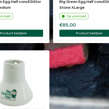
n Egg Half convEGGtor
Big Green Egg Half convEG
edium
Stone XLarge
oorraad
Op voorraad
€
85,00
Product bekijken
Product bekijken