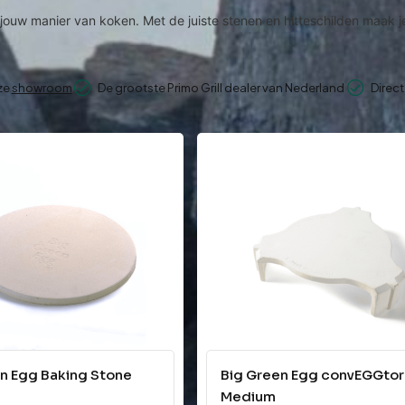
j jouw manier van koken. Met de juiste stenen en hitteschilden maa
nze
showroom
De grootste Primo Grill dealer van Nederland
Direct
n Egg Baking Stone
Big Green Egg convEGGtor
Medium