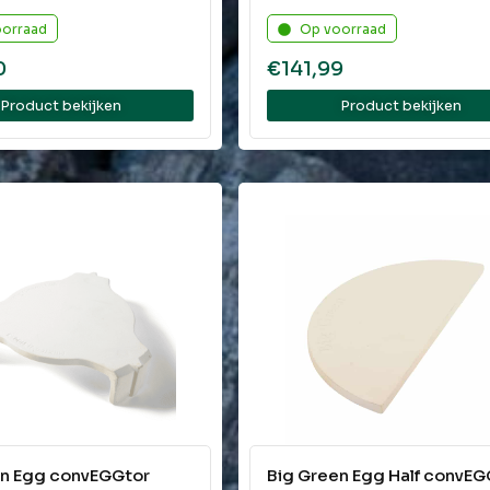
oorraad
Op voorraad
0
€
141,99
Product bekijken
Product bekijken
en Egg convEGGtor
Big Green Egg Half convEG