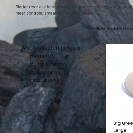
Blader door alle keramische accessoires en kies wat past bi
meer controle, smaak en mogelijkheden.
Vrijblijvend advies in o
Alle producten bekijken
Kamado's
Buitenkeukens
Accessoires
Houtskool
Big Gree
Large