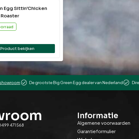
n Egg Sittin’Chicken
 Roaster
oorraad
Product bekijken
showroom
De grootste Big Green Egg dealer van Nederland
Dir
owroom
Informatie
Algemene voorwaarden
0499 471 568
Garantieformulier