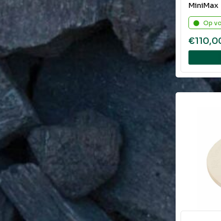
MiniMax
Op v
€
110,0