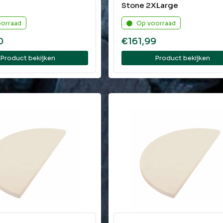
Stone 2XLarge
oorraad
Op voorraad
0
€
161,99
Product bekijken
Product bekijken